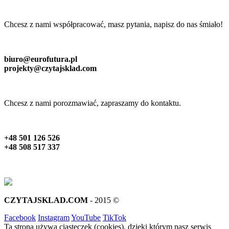
Chcesz z nami współpracować, masz pytania, napisz do nas śmiało!
biuro@eurofutura.pl
projekty@czytajsklad.com
Chcesz z nami porozmawiać, zapraszamy do kontaktu.
+48 501 126 526
+48 508 517 337
CZYTAJSKLAD.COM
- 2015 ©
Facebook
Instagram
YouTube
TikTok
Ta strona używa ciasteczek (cookies), dzięki którym nasz serwis