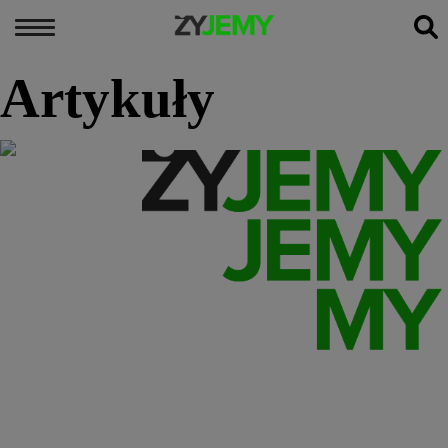
MENU
×
Artykuły
PODCASTY
PORÓWNANIA PRODUKTÓW
ARTYKUŁY
KONTAKT