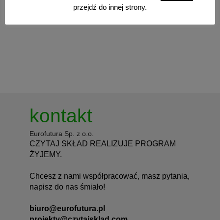
przejdź do innej strony.
kontakt
Eurofutura Sp. z o.o.
CZYTAJ SKŁAD REALIZUJE PROGRAM
ŻYJEMY.
Chcesz z nami współpracować, masz pytania,
napisz do nas śmiało!
biuro@eurofutura.pl
projekty@czytajsklad.com