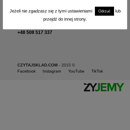
Chcesz z nami porozmawiać, zapraszamy do
Jeżeli nie zgadzasz się z tymi ustawieniami
lub
Odrzuć
kontaktu.
przejdź do innej strony.
+48 501 126 526
+48 508 517 337
CZYTAJSKLAD.COM
- 2015 ©
Facebook
Instagram
YouTube
TikTok