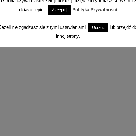
a strona używa ciasteczek (cookies), dzięki którym nasz serwis mo
działać lepiej.
Polityka Prywatności
Akceptuj
Facebook
Instagram
YouTube
TikTok
Jeżeli nie zgadzasz się z tymi ustawieniami
lub przejdź d
Odrzuć
innej strony.