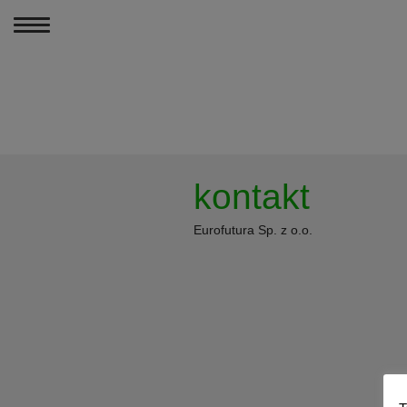
MENU
PODCASTY
kontakt
PORÓWNANIA PR
Eurofutura Sp. z o.o.
ARTYKUŁY
KONTAKT