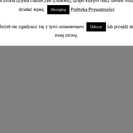
a strona używa ciasteczek (cookies), dzięki którym nasz serwis mo
działać lepiej.
Polityka Prywatności
Akceptuj
Facebook
Instagram
YouTube
TikTok
Jeżeli nie zgadzasz się z tymi ustawieniami
lub przejdź d
Odrzuć
innej strony.