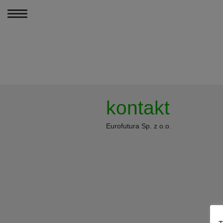
MENU
PODCASTY
kontakt
PORÓWNANIA PR
Eurofutura Sp. z o.o.
ARTYKUŁY
KONTAKT