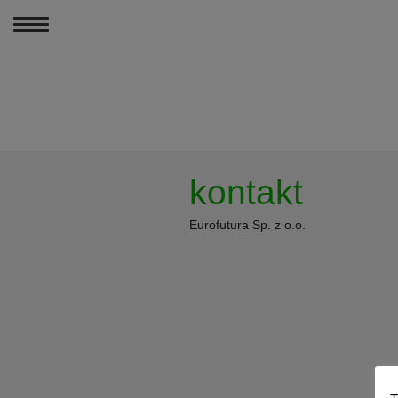
MENU
PODCASTY
kontakt
PORÓWNANIA PR
Eurofutura Sp. z o.o.
ARTYKUŁY
KONTAKT