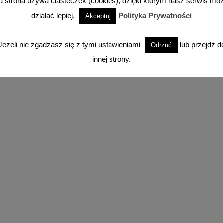
a strona używa ciasteczek (cookies), dzięki którym nasz serwis mo
działać lepiej.
Polityka Prywatności
Akceptuj
Facebook
Instagram
YouTube
TikTok
Jeżeli nie zgadzasz się z tymi ustawieniami
lub przejdź d
Odrzuć
innej strony.