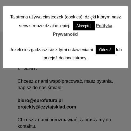
Ta strona używa ciasteczek (cookies), dzięki którym nasz
serwis może działać lepiej.
Polityka
Akceptuj
Prywatności
kontakt
Jeżeli nie zgadzasz się z tymi ustawieniami
lub
Odrzuć
Eurofutura Sp. z o.o.
przejdź do innej strony.
CZYTAJ SKŁAD REALIZUJE PROGRAM
ŻYJEMY.
Chcesz z nami współpracować, masz pytania,
napisz do nas śmiało!
biuro@eurofutura.pl
projekty@czytajsklad.com
Chcesz z nami porozmawiać, zapraszamy do
kontaktu.