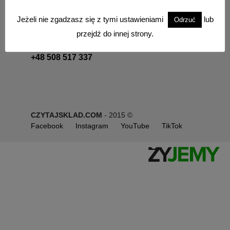
Chcesz z nami porozmawiać, zapraszamy do
Jeżeli nie zgadzasz się z tymi ustawieniami
lub
Odrzuć
kontaktu.
przejdź do innej strony.
+48 501 126 526
+48 508 517 337
CZYTAJSKLAD.COM
- 2015 ©
Facebook
Instagram
YouTube
TikTok