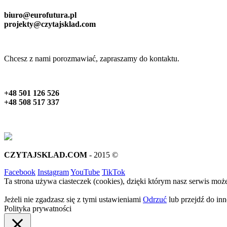
biuro@eurofutura.pl
projekty@czytajsklad.com
Chcesz z nami porozmawiać, zapraszamy do kontaktu.
+48 501 126 526
+48 508 517 337
CZYTAJSKLAD.COM
- 2015 ©
Facebook
Instagram
YouTube
TikTok
Ta strona używa ciasteczek (cookies), dzięki którym nasz serwis może
Jeżeli nie zgadzasz się z tymi ustawieniami
Odrzuć
lub przejdź do inne
Polityka prywatności