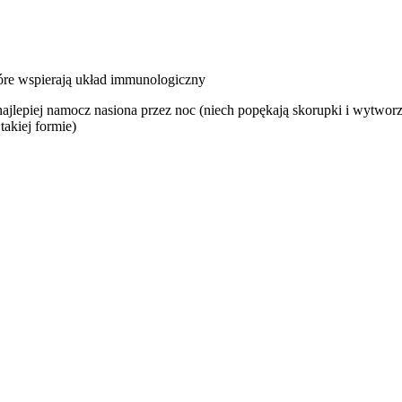
które wspierają układ immunologiczny
j namocz nasiona przez noc (niech popękają skorupki i wytworzy si
akiej formie)