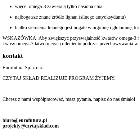
więcej omega-3 zawierają tylko nasiona chia
najbogatsze znane źródło lignan (silnego antyoksydantu)
białko siemienia lnianego jest bogate w argininę i glutaminę, 
WSKAZÓWKA: Aby zwiększyć przyswajalność kwasów omega-3 najlepie
kwasy omega-3 łatwo ulegają utlenieniu podczas przechowywania w t
kontakt
Eurofutura Sp. z o.o.
CZYTAJ SKŁAD REALIZUJE PROGRAM ŻYJEMY.
Chcesz z nami współpracować, masz pytania, napisz do nas śmiało!
biuro@eurofutura.pl
projekty@czytajsklad.com