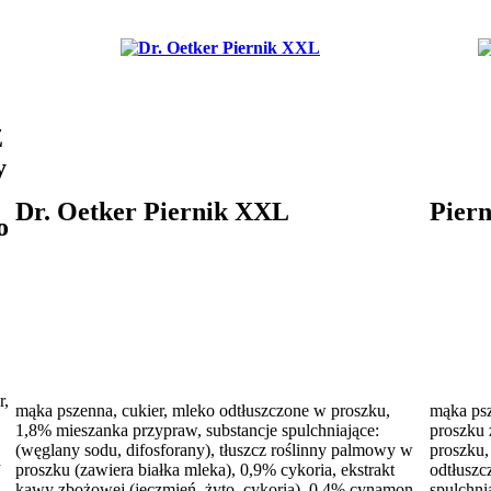
Z
y
Dr. Oetker Piernik XXL
Piern
o
r,
mąka pszenna, cukier, mleko odtłuszczone w proszku,
mąka psz
1,8% mieszanka przypraw, substancje spulchniające:
proszku 
(węglany sodu, difosforany), tłuszcz roślinny palmowy w
proszku,
a
proszku (zawiera białka mleka), 0,9% cykoria, ekstrakt
odtłuszc
kawy zbożowej (jęczmień, żyto, cykoria), 0,4% cynamon
spulchni