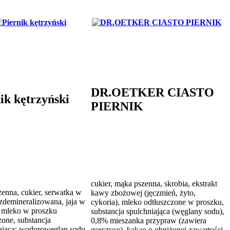
DR.OETKER CIASTO
ik kętrzyński
PIERNIK
cukier, mąka pszenna, skrobia, ekstrakt
enna, cukier, serwatka w
kawy zbożowej (jęczmień, żyto,
zdemineralizowana, jaja w
cykoria), mleko odtłuszczone w proszku,
 mleko w proszku
substancja spulchniająca (węglany sodu),
zone, substancja
0,8% mieszanka przypraw (zawiera
ająca: wodorowęglan sodu,
gorczycę), kakao o obniżonej zawartości