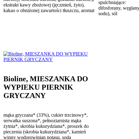
spulchniające:
ekstrakt kawy zbożowej (jęczmień, żyto),
difosforany, węglan
kakao o obniżonej zawartości tłuszczu, aromat
sodu), sól
Bioline, MIESZANKA DO
WYPIEKU PIERNIK
GRYCZANY
mąka gryczana* (33%), cukier trzcinowy*,
serwatka suszona*, pełnoziarnista mąka
żytnia*, skrobia kukurydziana*, proszek do
pieczenia (skrobia kukurydziana*, kamień
winny wodorowinian potasu, soda