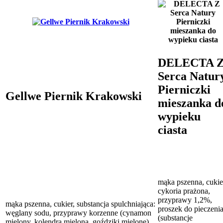
DELECTA 
Serca Natur
Pierniczki
Gellwe Piernik Krakowski
mieszanka d
wypieku
ciasta
mąka pszenna, cukie
cykoria prażona,
przyprawy 1,2%,
mąka pszenna, cukier, substancja spulchniająca:
proszek do pieczeni
węglany sodu, przyprawy korzenne (cynamon
(substancje
mielony, kolendra mielona, goździki mielone),