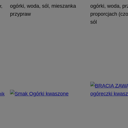
ogórki, woda, sól, mieszanka
ogórki, woda, p
r,
przypraw
proporcjach (czo
sól