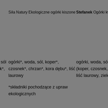
Siła Natury Ekologiczne ogórki kiszone
Stefanek
Ogórki 
 sól
ogórki*, woda, sól, koper*,
ogórki, woda, só
k*,
czosnek*, chrzan*, kora dębu*, liść
(koper, czosnek,
laurowy
liść laurowy, zie
*składniki pochodzące z upraw
ekologicznych