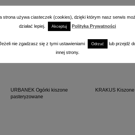
a strona używa ciasteczek (cookies), dzięki którym nasz serwis mo
działać lepiej.
Polityka Prywatności
Akceptuj
Jeżeli nie zgadzasz się z tymi ustawieniami
lub przejdź d
Odrzuć
innej strony.
URBANEK Ogórki kiszone
KRAKUS Kiszone 
pasteryzowane