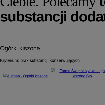
t
Ciebie.
Polecamy
substancji dod
Ogórki kiszone
Kryterium: brak substancji konserwujących