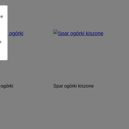
że
o
ogórki
Spar ogórki kiszone