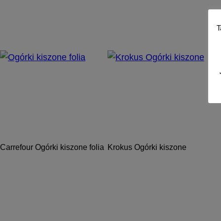
T
Carrefour Ogórki kiszone folia
Krokus Ogórki kiszone