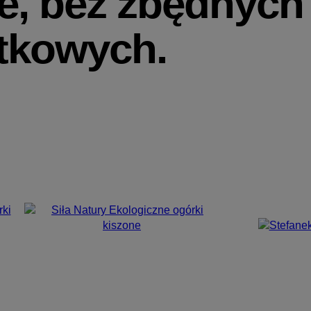
e, bez zbędnych
atkowych.