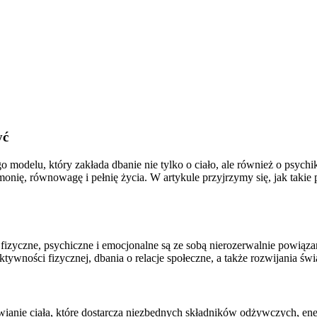
yć
 modelu, który zakłada dbanie nie tylko o ciało, ale również o psych
rmonię, równowagę i pełnię życia. W artykule przyjrzymy się, jak taki
 fizyczne, psychiczne i emocjonalne są ze sobą nierozerwalnie powiąz
aktywności fizycznej, dbania o relacje społeczne, a także rozwijania ś
wianie ciała, które dostarcza niezbędnych składników odżywczych, en