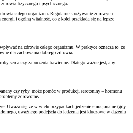
 zdrowia fizycznego i psychicznego.
iu zdrowia całego organizmu. Regularne spożywanie zdrowych
rgii i ogólną witalność, co z kolei przekłada się na lepsze
ą wpływać na zdrowie całego organizmu. W praktyce oznacza to, że
zowne dla zachowania dobrego zdrowia.
oby serca czy zaburzenia trawienne. Dlatego ważne jest, aby
 banany czy ryby, może pomóc w produkcji serotoniny – hormonu
z problemy zdrowotne.
iowe. Uważa się, że w wielu przypadkach jedzenie emocjonalne (gdy
adomego, uważnego podejścia do jedzenia jest kluczowe w dążeniu