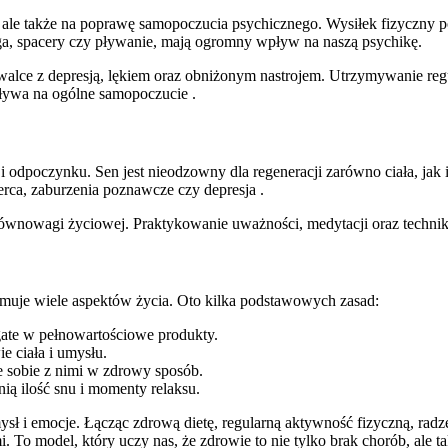
, ale także na poprawę samopoczucia psychicznego. Wysiłek fizyczny 
 joga, spacery czy pływanie, mają ogromny wpływ na naszą psychikę.
ce z depresją, lękiem oraz obniżonym nastrojem. Utrzymywanie regula
ływa na ogólne samopoczucie .
 odpoczynku. Sen jest nieodzowny dla regeneracji zarówno ciała, jak 
rca, zaburzenia poznawcze czy depresja .
równowagi życiowej. Praktykowanie uważności, medytacji oraz technik 
jmuje wiele aspektów życia. Oto kilka podstawowych zasad:
ate w pełnowartościowe produkty.
e ciała i umysłu.
 sobie z nimi w zdrowy sposób.
ą ilość snu i momenty relaksu.
mysł i emocje. Łącząc zdrową dietę, regularną aktywność fizyczną, r
. To model, który uczy nas, że zdrowie to nie tylko brak chorób, ale t