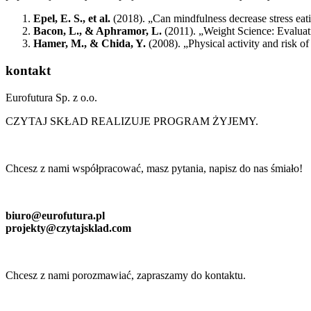
Epel, E. S., et al.
(2018). „Can mindfulness decrease stress eati
Bacon, L., & Aphramor, L.
(2011). „Weight Science: Evaluati
Hamer, M., & Chida, Y.
(2008). „Physical activity and risk o
kontakt
Eurofutura Sp. z o.o.
CZYTAJ SKŁAD REALIZUJE PROGRAM ŻYJEMY.
Chcesz z nami współpracować, masz pytania, napisz do nas śmiało!
biuro@eurofutura.pl
projekty@czytajsklad.com
Chcesz z nami porozmawiać, zapraszamy do kontaktu.