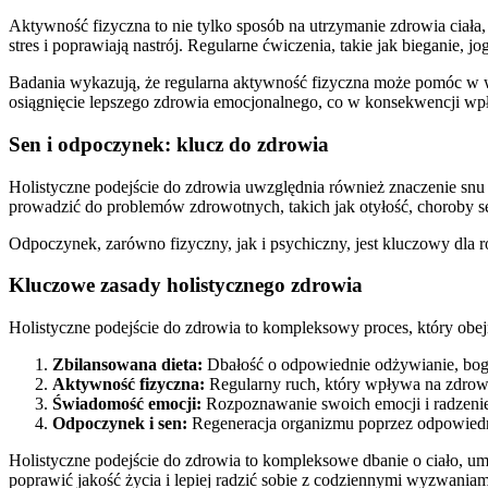
Aktywność fizyczna to nie tylko sposób na utrzymanie zdrowia ciała
stres i poprawiają nastrój. Regularne ćwiczenia, takie jak bieganie,
Badania wykazują, że regularna aktywność fizyczna może pomóc w wal
osiągnięcie lepszego zdrowia emocjonalnego, co w konsekwencji wp
Sen i odpoczynek: klucz do zdrowia
Holistyczne podejście do zdrowia uwzględnia również znaczenie snu i
prowadzić do problemów zdrowotnych, takich jak otyłość, choroby se
Odpoczynek, zarówno fizyczny, jak i psychiczny, jest kluczowy dla 
Kluczowe zasady holistycznego zdrowia
Holistyczne podejście do zdrowia to kompleksowy proces, który obe
Zbilansowana dieta:
Dbałość o odpowiednie odżywianie, bog
Aktywność fizyczna:
Regularny ruch, który wpływa na zdrowi
Świadomość emocji:
Rozpoznawanie swoich emocji i radzenie
Odpoczynek i sen:
Regeneracja organizmu poprzez odpowiedni
Holistyczne podejście do zdrowia to kompleksowe dbanie o ciało, u
poprawić jakość życia i lepiej radzić sobie z codziennymi wyzwaniami