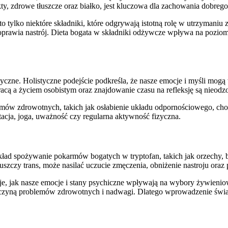
ty, zdrowe tłuszcze oraz białko, jest kluczowa dla zachowania dobrego
o tylko niektóre składniki, które odgrywają istotną rolę w utrzyman
awia nastrój. Dieta bogata w składniki odżywcze wpływa na poziom ene
zyczne. Holistyczne podejście podkreśla, że nasze emocje i myśli mog
acą a życiem osobistym oraz znajdowanie czasu na refleksję są nieod
mów zdrowotnych, takich jak osłabienie układu odpornościowego, chor
tacja, joga, uważność czy regularna aktywność fizyczna.
kład spożywanie pokarmów bogatych w tryptofan, takich jak orzechy,
tłuszczy trans, może nasilać uczucie zmęczenia, obniżenie nastroju ora
izuje, jak nasze emocje i stany psychiczne wpływają na wybory żywien
zyczyną problemów zdrowotnych i nadwagi. Dlatego wprowadzenie świ