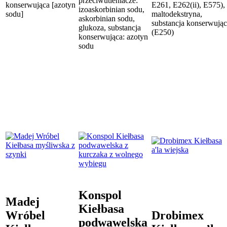
przeciwutleniacze:
konserwująca [azotyn
E261, E262(ii), E575),
izoaskorbinian sodu,
sodu]
maltodekstryna,
askorbinian sodu,
substancja konserwują
glukoza, substancja
(E250)
konserwująca: azotyn
sodu
Konspol
Madej
Kiełbasa
Wróbel
Drobimex
podwawelska