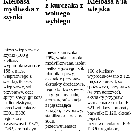
Kiełbasa
Kiełbasa a’la
z kurczaka z
myśliwska z
wiejska
wolnego
szynki
wybiegu
mięso wieprzowe z
mięso z kurczaka
szynki (100 g
79%, woda, skrobia
kiełbasy
modyfikowana, izolat
wyprodukowano ze
białka sojowego, sól,
156 g mięsa
100 g kiełbasy
błonnik sojowy,
wieprzowego z
wyprodukowano z 125
ekstrakty przypraw,
szynki), tłuszcz
mięsa z kurcząt, sól
ekstrakty drożdżowe,
wieprzowy, sól,
spożywcza, przyprawy
regulator kwasowości
przyprawy, ocet
(w tym gorczyca),
– cytryniany sodu,
spirytusowy, glukoza,
ekstrakty przypraw,
aromaty, substancja
maltodekstryna,
wzmacniacz smaku: E
zagęszczająca –
przeciwutleniacze:
621, glukoza, aromaty,
karagen, przyprawy,
E301, E330,
barwnik: E 120, ekstra
stabilizator – octany
regulatory
papryki,
sodu,
kwasowości: E327,
przeciwutleniacze: E 3
przeciwutleniacz –
E262, aromat dymu
E 330, regulatory