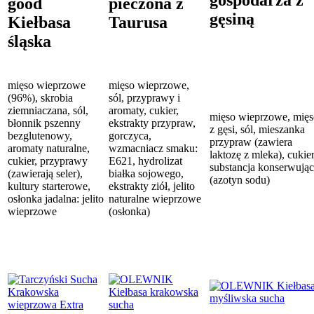
good
pieczona z
gęsiną
Kiełbasa
Taurusa
śląska
mięso wieprzowe
mięso wieprzowe,
(96%), skrobia
sól, przyprawy i
ziemniaczana, sól,
aromaty, cukier,
mięso wieprzowe, mięs
błonnik pszenny
ekstrakty przypraw,
z gęsi, sól, mieszanka
bezglutenowy,
gorczyca,
przypraw (zawiera
aromaty naturalne,
wzmacniacz smaku:
laktozę z mleka), cukier
cukier, przyprawy
E621, hydrolizat
substancja konserwują
(zawierają seler),
białka sojowego,
(azotyn sodu)
kultury starterowe,
ekstrakty ziół, jelito
osłonka jadalna: jelito
naturalne wieprzowe
wieprzowe
(osłonka)