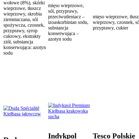
wołowe (8%), skórki
mięso wieprzowe,
wieprzowe, tłuszcz
sól, przyprawy,
wieprzowy, skrobia
przeciwutleniacz –
mięso wieprzowe, tłusz
ziemniaczana, sól
izoaskorbinian sodu,
wieprzowy, czosnek, só
spożywcza, czosnek,
substancja
przyprawy, cukier
przyprawy, syrop
konserwująca –
cukrowy, ekstrakty
azotyn sodu
ziół, substancja
konserwująca: azotyn
sodu
Indykpol
Tesco Polskie