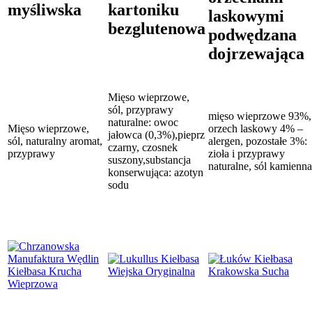
myśliwska
kartoniku
laskowymi
bezglutenowa
podwędzana
dojrzewająca
Mięso wieprzowe,
sól, przyprawy
mięso wieprzowe 93%,
naturalne: owoc
Mięso wieprzowe,
orzech laskowy 4% –
jałowca (0,3%),pieprz
sól, naturalny aromat,
alergen, pozostałe 3%:
czarny, czosnek
przyprawy
zioła i przyprawy
suszony,substancja
naturalne, sól kamienna
konserwująca: azotyn
sodu