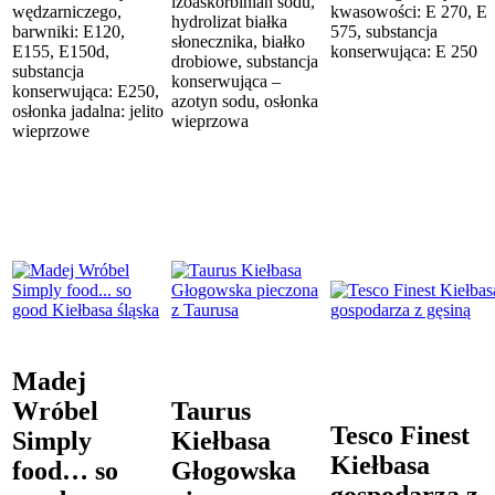
izoaskorbinian sodu,
wędzarniczego,
kwasowości: E 270, E
hydrolizat białka
barwniki: E120,
575, substancja
słonecznika, białko
E155, E150d,
konserwująca: E 250
drobiowe, substancja
substancja
konserwująca –
konserwująca: E250,
azotyn sodu, osłonka
osłonka jadalna: jelito
wieprzowa
wieprzowe
Madej
Wróbel
Taurus
Tesco Finest
Simply
Kiełbasa
Kiełbasa
food… so
Głogowska
gospodarza z