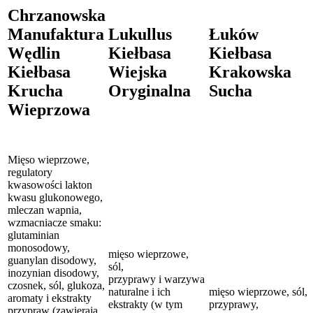
Chrzanowska
Manufaktura
Lukullus
Łuków
Wędlin
Kiełbasa
Kiełbasa
Kiełbasa
Wiejska
Krakowska
Krucha
Oryginalna
Sucha
Wieprzowa
Mięso wieprzowe,
regulatory
kwasowości lakton
kwasu glukonowego,
mleczan wapnia,
wzmacniacze smaku:
glutaminian
monosodowy,
mięso wieprzowe,
guanylan disodowy,
sól,
inozynian disodowy,
przyprawy i warzywa
czosnek, sól, glukoza,
naturalne i ich
mięso wieprzowe, sól,
aromaty i ekstrakty
ekstrakty (w tym
przyprawy,
przypraw (zawierają