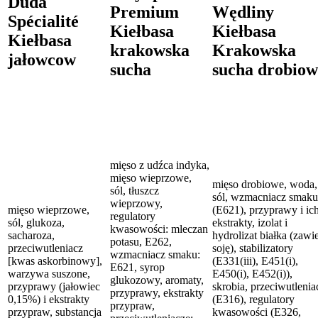
Duda
Premium
Wędliny
Spécialité
Kiełbasa
Kiełbasa
Kiełbasa
krakowska
Krakowska
jałowcow
sucha
sucha drobio
mięso z udźca indyka,
mięso wieprzowe,
mięso drobiowe, woda,
sól, tłuszcz
sól, wzmacniacz smaku
wieprzowy,
mięso wieprzowe,
(E621), przyprawy i ic
regulatory
sól, glukoza,
ekstrakty, izolat i
kwasowości: mleczan
sacharoza,
hydrolizat białka (zawi
potasu, E262,
przeciwutleniacz
soję), stabilizatory
wzmacniacz smaku:
[kwas askorbinowy],
(E331(iii), E451(i),
E621, syrop
warzywa suszone,
E450(i), E452(i)),
glukozowy, aromaty,
przyprawy (jałowiec
skrobia, przeciwutlenia
przyprawy, ekstrakty
0,15%) i ekstrakty
(E316), regulatory
przypraw,
przypraw, substancja
kwasowości (E326,