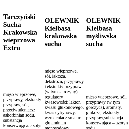
Tarczyński
OLEWNIK
OLEWNIK
Sucha
Kiełbasa
Kiełbasa
Krakowska
krakowska
myśliwska
wieprzowa
sucha
sucha
Extra
mięso wieprzowe,
sól, laktoza,
dekstroza, przyprawy
i ekstrakty przypraw
(w tym siarczyny),
mięso wieprzowe,
regulatory
mięso wieprzowe, sól,
przyprawy, ekstrakty
kwasowości: lakton
przyprawy (w tym
przypraw, sól,
kwasu glukonowego,
gorczyca), aromaty,
przeciwutleniacz:
kwas cytrynowy,
glukoza, ekstrakty
askorbinian sodu,
wzmacniacz smaku:
przypraw,substancja
substancja
glutaminian
konserwująca – azotyn
konserwująca: azotyn
monosodowy,
sodu