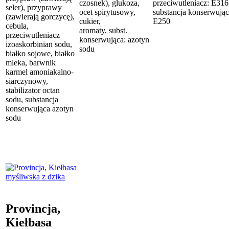
czosnek), glukoza,
przeciwutleniacz: E316
seler), przyprawy
ocet spirytusowy,
substancja konserwując
(zawierają gorczycę),
cukier,
E250
cebula,
aromaty, subst.
przeciwutleniacz
konserwująca: azotyn
izoaskorbinian sodu,
sodu
białko sojowe, białko
mleka, barwnik
karmel amoniakalno-
siarczynowy,
stabilizator octan
sodu, substancja
konserwująca azotyn
sodu
Provincja,
Kiełbasa