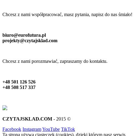
Chcesz z nami współpracować, masz pytania, napisz do nas śmiało!
biuro@eurofutura.pl
projekty@czytajsklad.com
Chcesz z nami porozmawiać, zapraszamy do kontaktu.
+48 501 126 526
+48 508 517 337
CZYTAJSKLAD.COM
- 2015 ©
Facebook
Instagram
YouTube
TikTok
Ta strona używa ciasteczek (cookies), dzięki którym nasz serwis