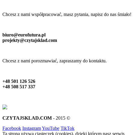
Chcesz z nami współpracować, masz pytania, napisz do nas śmiało!
biuro@eurofutura.pl
projekty@czytajsklad.com
Chcesz z nami porozmawiać, zapraszamy do kontaktu.
+48 501 126 526
+48 508 517 337
CZYTAJSKLAD.COM
- 2015 ©
Facebook
Instagram
YouTube
TikTok
Ta strona używa ciasteczek (cookies), dzięki którym nasz serwis