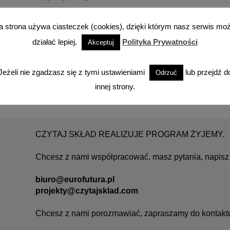
a strona używa ciasteczek (cookies), dzięki którym nasz serwis mo
działać lepiej.
Polityka Prywatności
Akceptuj
Jeżeli nie zgadzasz się z tymi ustawieniami
lub przejdź d
Odrzuć
innej strony.
CZYTAJ SKŁAD REALIZUJE PROGRAM ŻYJEMY.
Chcesz z nami współpracować, masz pytania, napisz 
biuro@eurofutura.pl
projekty@czytajsklad.com
Chcesz z nami porozmawiać, zapraszamy do kontakt