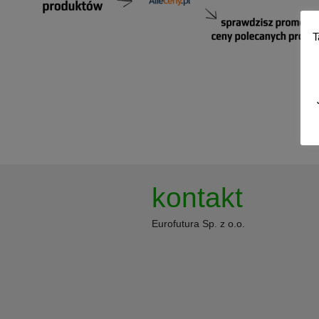
T
kontakt
Eurofutura Sp. z o.o.