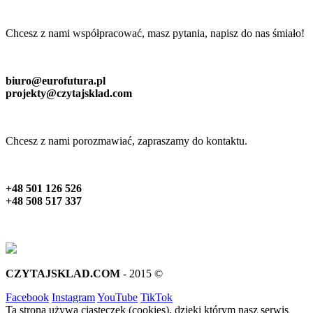
Chcesz z nami współpracować, masz pytania, napisz do nas śmiało!
biuro@eurofutura.pl
projekty@czytajsklad.com
Chcesz z nami porozmawiać, zapraszamy do kontaktu.
+48 501 126 526
+48 508 517 337
CZYTAJSKLAD.COM
- 2015 ©
Facebook
Instagram
YouTube
TikTok
Ta strona używa ciasteczek (cookies), dzięki którym nasz serwis