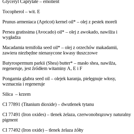
Glyceryl Caprylate – emolient
Tocopherol – wit. E
Prunus armeniaca (Apricot) kernel oil* – olej z pestek moreli
Persea gratissima (Avocado) oil* – olej z awokado, nawilża i
wygładza
Macadamia ternifolia seed oil* – olej z orzechów makadamii,
zawiera niezbędne nienasycone kwasy tłuszczowe
Butyrospermum parkii (Shea) butter* – masło shea, nawilża,
regeneruje, jest źródłem witaminy A, E i F
Pongamia glabra seed oil – olejek karanja, pielęgnuje włosy,
wzmacnia i regeneruje
Silica – krzem
CI 77891 (Titanium dioxide) – dwutlenek tytanu
CI 77491 (Iron oxides) – tlenek żelaza, czerwonobrązowy naturalny
pigment
CI 77492 (Iron oxide) – tlenek żelaza żółty