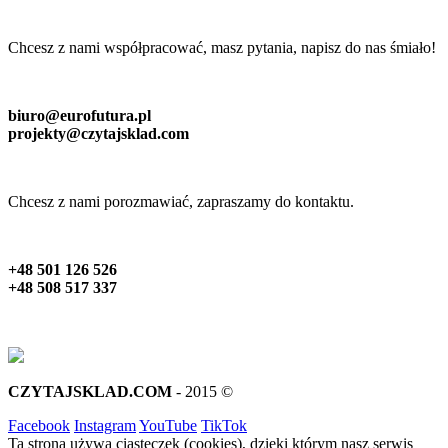
Chcesz z nami współpracować, masz pytania, napisz do nas śmiało!
biuro@eurofutura.pl
projekty@czytajsklad.com
Chcesz z nami porozmawiać, zapraszamy do kontaktu.
+48 501 126 526
+48 508 517 337
CZYTAJSKLAD.COM
- 2015 ©
Facebook
Instagram
YouTube
TikTok
Ta strona używa ciasteczek (cookies), dzięki którym nasz serwis