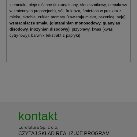
ziemniaki, oleje roślinne (kukurydziany, słonecznikowy, rzepakowy
w zmiennych proporcjach), sól, fruktoza, śmietana w proszku z
mleka, skrobia, cukier, aromaty (zawierają mleko, pszenicę, soję),
wzmacniacze smaku (glutaminian monosodowy, guanylan
disodowy, inozynian disodowy)
, przyprawy, kwas (kwas
cytrynowy), barwnik (ekstrakt z papryki)
kontakt
Eurofutura Sp. z o.o.
CZYTAJ SKŁAD REALIZUJE PROGRAM