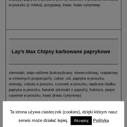
w proszku (z mleka), przyprawy, kwas: kwas cytrynowy
Lay’s Max Chipsy karbowane paprykowe
ziemniaki, oleje roślinne (kukurydziany, słonecznikowy, rzepakowy
w zmiennych proporcjach), cukier, sól, papryka w proszku,
aromaty, cebula w proszku, czosnek w proszku, wędzona słodka
papryka w proszku, barwnik (ekstrakt z papryki), fruktoza, pieprz
cayenne w proszku, kwas (kwas cytrynowy)
Ta strona używa ciasteczek (cookies), dzięki którym nasz
serwis może działać lepiej.
Polityka
Akceptuj