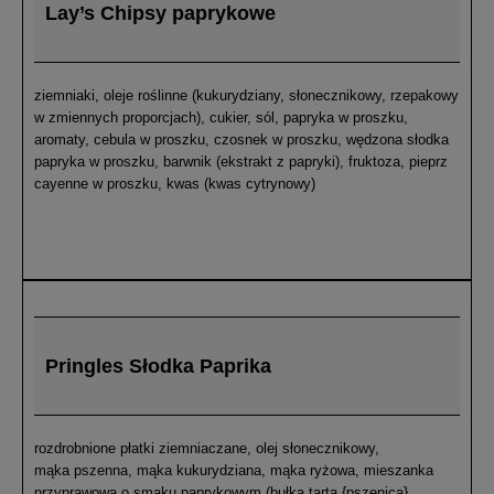
Lay’s Chipsy paprykowe
ziemniaki, oleje roślinne (kukurydziany, słonecznikowy, rzepakowy
w zmiennych proporcjach), cukier, sól, papryka w proszku,
aromaty, cebula w proszku, czosnek w proszku, wędzona słodka
papryka w proszku, barwnik (ekstrakt z papryki), fruktoza, pieprz
cayenne w proszku, kwas (kwas cytrynowy)
Pringles Słodka Paprika
rozdrobnione płatki ziemniaczane, olej słonecznikowy,
mąka pszenna, mąka kukurydziana, mąka ryżowa, mieszanka
przyprawowa o smaku paprykowym (bułka tarta {pszenica},