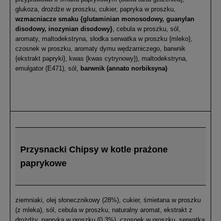
glukoza, drożdże w proszku, cukier, papryka w proszku,
wzmacniacze smaku {glutaminian monosodowy, guanylan
disodowy, inozynian disodowy}
, cebula w proszku, sól,
aromaty, maltodekstryna, słodka serwatka w proszku {mleko},
czosnek w proszku, aromaty dymu wędzarniczego, barwnik
{ekstrakt papryki}, kwas {kwas cytrynowy}), maltodekstryna,
emulgator (E471), sól,
barwnik (annato norbiksyna)
Przysnacki Chipsy w kotle prażone
paprykowe
ziemniaki, olej słonecznikowy (28%), cukier, śmietana w proszku
(z mleka), sól, cebula w proszku, naturalny aromat, ekstrakt z
drożdży, papryka w proszku (0,3%), czosnek w proszku, serwatka