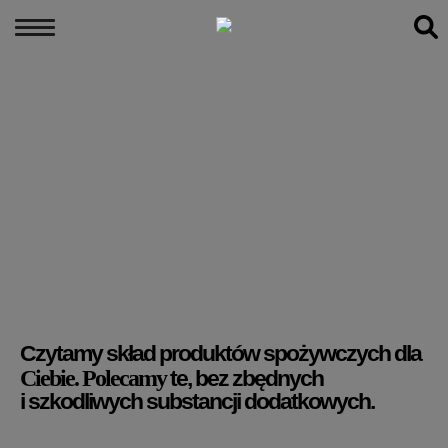
MENU
×
PODCASTY
PORÓWNANIA PRODUKTÓW
ARTYKUŁY
KONTAKT
Czytamy skład produktów spożywczych dla
Ciebie.
Polecamy
te, bez zbędnych
i szkodliwych substancji dodatkowych.