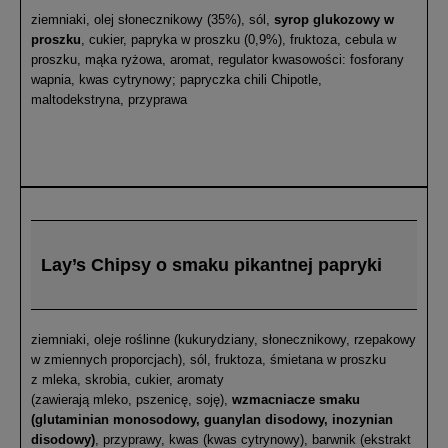
ziemniaki, olej słonecznikowy (35%), sól,
syrop glukozowy w
proszku
, cukier, papryka w proszku (0,9%), fruktoza, cebula w
proszku, mąka ryżowa, aromat, regulator kwasowości: fosforany
wapnia, kwas cytrynowy; papryczka chili Chipotle,
maltodekstryna, przyprawa
Lay’s Chipsy o smaku pikantnej papryki
ziemniaki, oleje roślinne (kukurydziany, słonecznikowy, rzepakowy
w zmiennych proporcjach), sól, fruktoza, śmietana w proszku
z mleka, skrobia, cukier, aromaty
(zawierają mleko, pszenicę, soję),
wzmacniacze smaku
(glutaminian monosodowy, guanylan disodowy, inozynian
disodowy)
, przyprawy, kwas (kwas cytrynowy), barwnik (ekstrakt