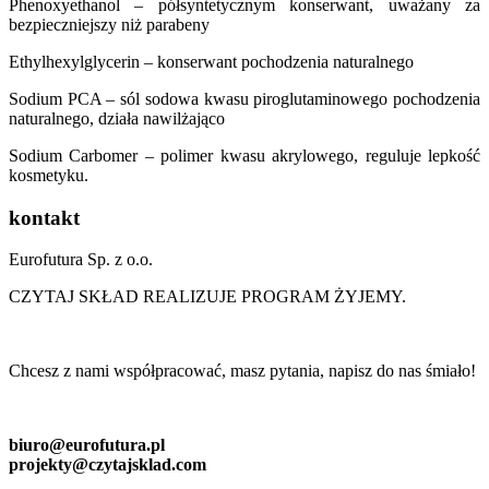
Phenoxyethanol – półsyntetycznym konserwant, uważany za
bezpieczniejszy niż parabeny
Ethylhexylglycerin – konserwant pochodzenia naturalnego
Sodium PCA – sól sodowa kwasu piroglutaminowego pochodzenia
naturalnego, działa nawilżająco
Sodium Carbomer – polimer kwasu akrylowego, reguluje lepkość
kosmetyku.
kontakt
Eurofutura Sp. z o.o.
CZYTAJ SKŁAD REALIZUJE PROGRAM ŻYJEMY.
Chcesz z nami współpracować, masz pytania, napisz do nas śmiało!
biuro@eurofutura.pl
projekty@czytajsklad.com