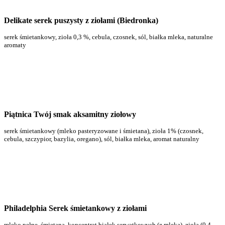
Delikate serek puszysty z ziołami (Biedronka)
serek śmietankowy, zioła 0,3 %, cebula, czosnek, sól, białka mleka, naturalne
aromaty
Piątnica Twój smak aksamitny ziołowy
serek śmietankowy (mleko pasteryzowane i śmietana), zioła 1% (czosnek,
cebula, szczypior, bazylia, oregano), sól, białka mleka, aromat naturalny
Philadelphia Serek śmietankowy z ziołami
mleko pełne, śmietana, koncentrat białek serwatkowych (z mleka), zioła (0,4