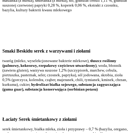
maślanka (z mleka), śmietanka (z mleka), sól, granulat cebuli 1,11 %, granulat
suszonej czerwonej papryki 0,28 %, koperek 0,06 %, ekstrakt z czosnku,
bazylia, kultury bakterii kwasu mlekowego
Smaki Beskidu serek z warzywami i ziołami
twaróg (mleko, wyselekcjonowane bakterie mlekowe),
tłuszcz roślinny
(palmowy, kokosowy, rzepakowy częściowo utwardzony)
, woda, błonnik
(zawiera gluten), warzywa suszone 1,2% (szczypiorek, marchew, cebula,
pietruszka, pasternak, seler, czosnek, papryka), sól jodowana, skrobia, zioła
0,5% (gorczyca, kolendra, cząber, majeranek, chili, tymianek, kminek, chrzan,
kurkuma), cukier,
hydrolizat białka sojowego, substancja zagęszczająca
(guma guar), substancja konserwująca (sorbinian potasu)
Łaciaty Serek śmietankowy z ziołami
serek śmietankowy, białka mleka, zioła i przyprawy – 0,7 % (bazylia, oregano,