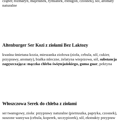
cząber, rozmaryn, majeranek, tymianek, estragon, czosnek), sól, aromaty
naturalne
Altenburger Ser Kozi z ziołami Bez Laktozy
kwaśna śmietana kozia, mieszanka ziołowa (zioła, cebula, sól, cukier,
przyprawy, aromaty), białka mleczne, żelatyna wieprzowa, sól,
substancja
zagęszczająca: mączka chleba świętojańskiego, guma guar
, pektyna
Włoszczowa Serek do chleba z ziołami
ser twarogowy, zioła: przyprawy naturalne (pietruszka, papryka, czosnek),
suszone warzywa (cebula, koperek, szczypiorek), sól, ekstrakty przypraw