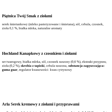
Piątnica Twój Smak z ziołami
serek śmietankowy (mleko pasteryzowane i śmietana), sól, cebula, czosnek,
zioła 0,1 %, białka mleka, naturalne aromaty
Hochland Kanapkowy z czosnkiem i ziołami
ser twarogowy, białka mleka, sól, czosnek suszony (0,6 %), ekstrakt przypraw,
zioła (0,2 %),
skrobia z tapioki
, cebula suszona, s
ubstancja zagęszczająca:
guma guar
, regulator kwasowości: kwas cytrynowy
Arla Serek kremowy z ziołami i przyprawami