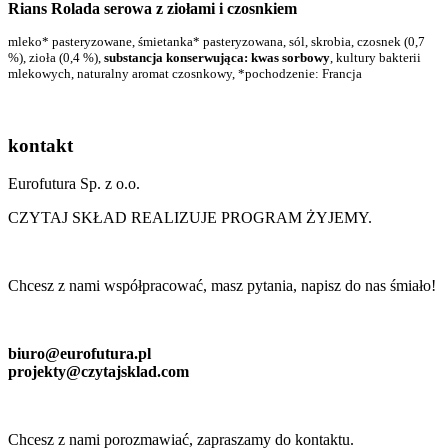
Rians Rolada serowa z ziołami i czosnkiem
mleko* pasteryzowane, śmietanka* pasteryzowana, sól, skrobia, czosnek (0,7
%), zioła (0,4 %),
substancja konserwująca: kwas sorbowy
, kultury bakterii
mlekowych, naturalny aromat czosnkowy, *pochodzenie: Francja
kontakt
Eurofutura Sp. z o.o.
CZYTAJ SKŁAD REALIZUJE PROGRAM ŻYJEMY.
Chcesz z nami współpracować, masz pytania, napisz do nas śmiało!
biuro@eurofutura.pl
projekty@czytajsklad.com
Chcesz z nami porozmawiać, zapraszamy do kontaktu.