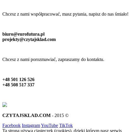
Chcesz z nami współpracować, masz pytania, napisz do nas śmiało!
biuro@eurofutura.pl
projekty@czytajsklad.com
Chcesz z nami porozmawiać, zapraszamy do kontaktu.
+48 501 126 526
+48 508 517 337
CZYTAJSKLAD.COM
- 2015 ©
Facebook
Instagram
YouTube
TikTok
Ta strona używa ciasteczek (cookies), dzięki którym nasz serwis