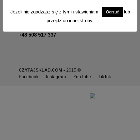
Chcesz z nami porozmawiać, zapraszamy do
Jeżeli nie zgadzasz się z tymi ustawieniami
lub
Odrzuć
kontaktu.
przejdź do innej strony.
+48 501 126 526
+48 508 517 337
CZYTAJSKLAD.COM
- 2015 ©
Facebook
Instagram
YouTube
TikTok