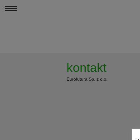
MENU
PODCASTY
kontakt
PORÓWNANIA PR
Eurofutura Sp. z o.o.
ARTYKUŁY
KONTAKT