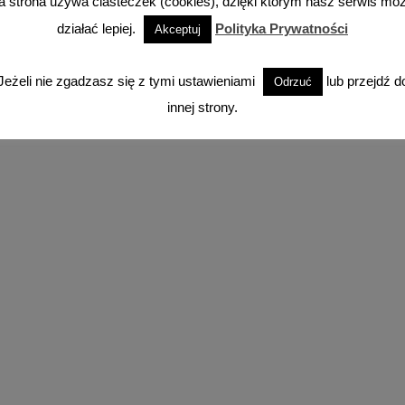
a strona używa ciasteczek (cookies), dzięki którym nasz serwis mo
działać lepiej.
Polityka Prywatności
Akceptuj
Facebook
Instagram
YouTube
TikTok
Jeżeli nie zgadzasz się z tymi ustawieniami
lub przejdź d
Odrzuć
innej strony.