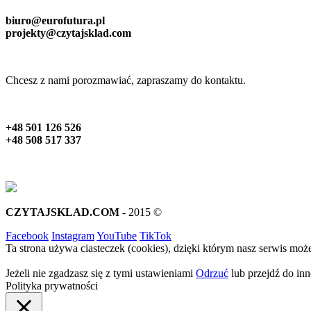
biuro@eurofutura.pl
projekty@czytajsklad.com
Chcesz z nami porozmawiać, zapraszamy do kontaktu.
+48 501 126 526
+48 508 517 337
CZYTAJSKLAD.COM
- 2015 ©
Facebook
Instagram
YouTube
TikTok
Ta strona używa ciasteczek (cookies), dzięki którym nasz serwis może
Jeżeli nie zgadzasz się z tymi ustawieniami
Odrzuć
lub przejdź do inne
Polityka prywatności