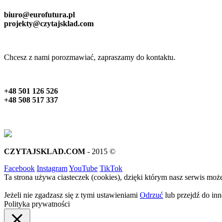
biuro@eurofutura.pl
projekty@czytajsklad.com
Chcesz z nami porozmawiać, zapraszamy do kontaktu.
+48 501 126 526
+48 508 517 337
CZYTAJSKLAD.COM
- 2015 ©
Facebook
Instagram
YouTube
TikTok
Ta strona używa ciasteczek (cookies), dzięki którym nasz serwis może
Jeżeli nie zgadzasz się z tymi ustawieniami
Odrzuć
lub przejdź do inne
Polityka prywatności